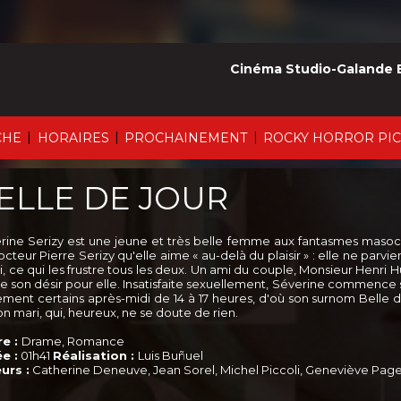
Cinéma Studio-Galande 
|
|
|
CHE
HORAIRES
PROCHAINEMENT
ROCKY HORROR PI
ELLE DE JOUR
rine Serizy est une jeune et très belle femme aux fantasmes masochis
cteur Pierre Serizy qu'elle aime « au-delà du plaisir » : elle ne parvien
i, ce qui les frustre tous les deux. Un ami du couple, Monsieur Henri Hu
e son désir pour elle. Insatisfaite sexuellement, Séverine commence se
ement certains après-midi de 14 à 17 heures, d'où son surnom Belle d
n mari, qui, heureux, ne se doute de rien.
e :
Drame, Romance
e :
01h41
Réalisation :
Luis Buñuel
urs :
Catherine Deneuve, Jean Sorel, Michel Piccoli, Geneviève Page