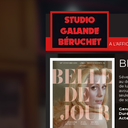
A L'AFFI
B
Séve
au do
de lu
avou
seul
de so
Genr
Duré
Acte