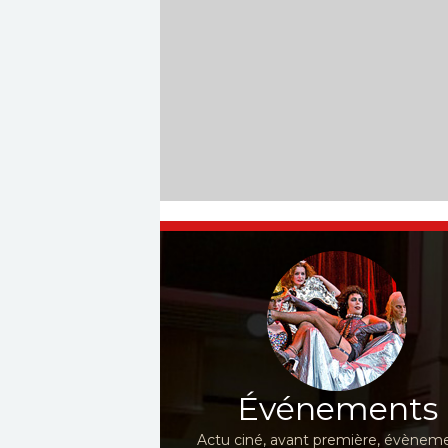
Événements
Actu ciné, avant première, évèneme