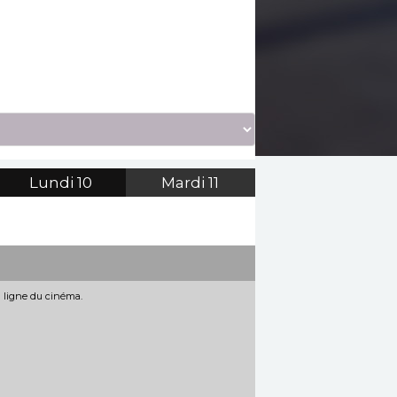
Lundi
10
Mardi
11
n ligne du cinéma.