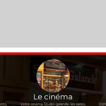
Le cinéma
nts,
Votre cinéma Studio-galande, les salles,
Cont