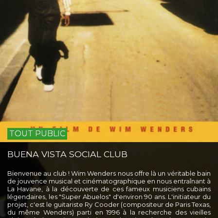
TOUT PUBLIC
BUENA VISTA SOCIAL CLUB
Bienvenue au club ! Wim Wenders nous offre là un véritable bain
de jouvence musical et cinématographique en nous entraînant à
La Havane, à la découverte de ces fameux musiciens cubains
légendaires, les "Super Abuelos" d'environ 90 ans. L'initiateur du
projet, c'est le guitariste Ry Cooder (compositeur de Paris Texas,
du même Wenders) parti en 1996 à la recherche des vieilles