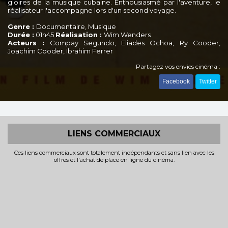
gloires de la musique cubaine. Enthousiasmé par l'aventure, le
réalisateur l'accompagne lors d'un second voyage.
Genre :
Documentaire, Musique
Durée :
01h45
Réalisation :
Wim Wenders
Acteurs :
Compay Segundo, Eliades Ochoa, Ry Cooder,
Joachim Cooder, Ibrahim Ferrer
Partagez vos envies cinéma :
Facebook
Twitter
LIENS COMMERCIAUX
Ces liens commerciaux sont totalement indépendants et sans lien avec les
offres et l'achat de place en ligne du cinéma.