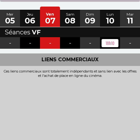
Mer
Jeu
Ven
Sam
Dim
Lun
Mar
05
06
07
08
09
10
11
Séances
VF
-
-
-
-
-
-
18h10
LIENS COMMERCIAUX
Ces liens commerciaux sont totalement indépendants et sans lien avec les offres
et l'achat de place en ligne du cinéma.