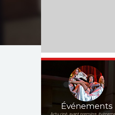
Événements
Actu ciné, avant première, évèneme