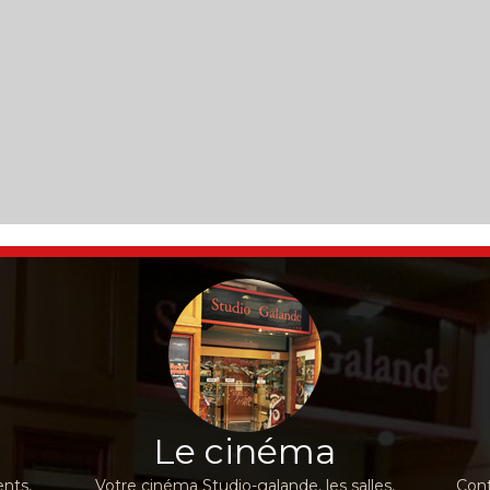
Le cinéma
nts,
Votre cinéma Studio-galande, les salles,
Cont